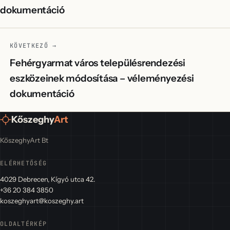
dokumentáció
KÖVETKEZŐ →
Fehérgyarmat város településrendezési
eszközeinek módosítása – véleményezési
dokumentáció
Kőszeghy
Art
KőszeghyArt Bt
ELÉRHETŐSÉG
4029 Debrecen, Kígyó utca 42.
+36 20 384 3850
koszeghyart@koszeghy.art
OLDALTÉRKÉP