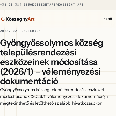
+36 20 384 3850
KOSZEGHYART@KOSZEGHY.ART
Kőszeghy
Art
MENÜ
2026. 02. 26.
TERVEK
Gyöngyössolymos község
településrendezési
eszközeinek módosítása
(2026/1) – véleményezési
dokumentáció
Gyöngyössolymos község településrendezési eszközei
módosításának (2026/1) véleményezési dokumentációja
megtekinthető és letölthető az alábbi hivatkozásokon: