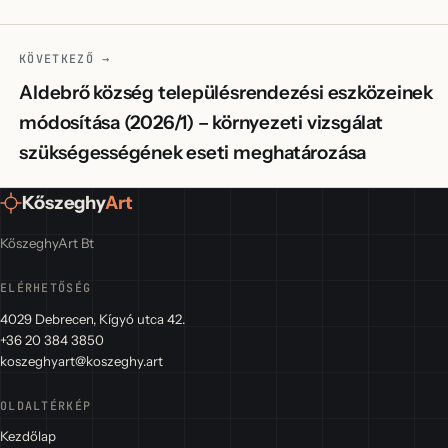
KÖVETKEZŐ →
Aldebrő község településrendezési eszközeinek
módosítása (2026/1) – környezeti vizsgálat
szükségességének eseti meghatározása
Kőszeghy
Art
KőszeghyArt Bt
ELÉRHETŐSÉG
4029 Debrecen, Kígyó utca 42.
+36 20 384 3850
koszeghyart@koszeghy.art
OLDALTÉRKÉP
Kezdőlap