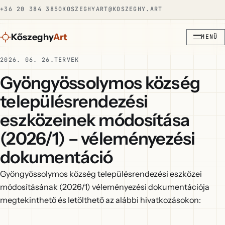
+36 20 384 3850
KOSZEGHYART@KOSZEGHY.ART
Kőszeghy
Art
MENÜ
2026. 06. 26.
TERVEK
Gyöngyössolymos község
településrendezési
eszközeinek módosítása
(2026/1) – véleményezési
dokumentáció
Gyöngyössolymos község településrendezési eszközei
módosításának (2026/1) véleményezési dokumentációja
megtekinthető és letölthető az alábbi hivatkozásokon: