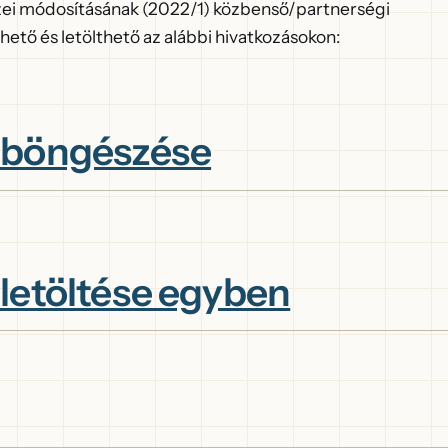
zei módosításának (2022/1) közbenső/partnerségi
tő és letölthető az alábbi hivatkozásokon:
 böngészése
letöltése egyben