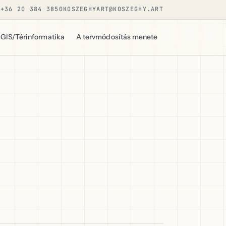
+36 20 384 3850
KOSZEGHYART@KOSZEGHY.ART
GIS/Térinformatika
A tervmódosítás menete