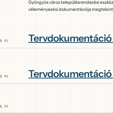
Gyöngyös város településrendezési eszkö
véleményezési dokumentációja megtekinthe
Tervdokumentáció
Tervdokumentáció 