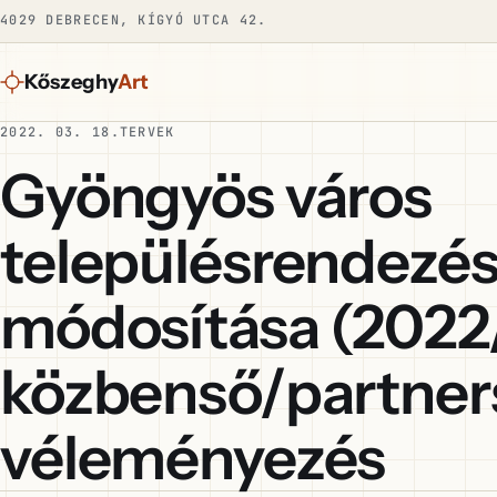
4029 DEBRECEN, KÍGYÓ UTCA 42.
Kőszeghy
Art
2022. 03. 18.
TERVEK
Gyöngyös város
településrendezés
módosítása (2022/
közbenső/partner
véleményezés