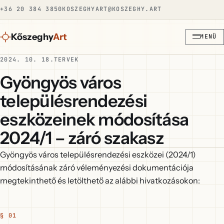
+36 20 384 3850
KOSZEGHYART@KOSZEGHY.ART
Kőszeghy
Art
MENÜ
2024. 10. 18.
TERVEK
Gyöngyös város
településrendezési
eszközeinek módosítása
2024/1 – záró szakasz
Gyöngyös város településrendezési eszközei (2024/1)
módosításának záró véleményezési dokumentációja
megtekinthető és letölthető az alábbi hivatkozásokon: