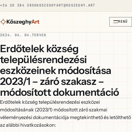
+36 20 384 3850
KOSZEGHYART@KOSZEGHY.ART
Kőszeghy
Art
MENÜ
2024. 04. 04.
TERVEK
Erdőtelek község
településrendezési
eszközeinek módosítása
2023/1 – záró szakasz –
módosított dokumentáció
Erdőtelek község településrendezési eszközei
módosításának (2023/1) módosított záró szakmai
véleményezési dokumentációja megtekinthető és letölthető
az alábbi hivatkozásokon: