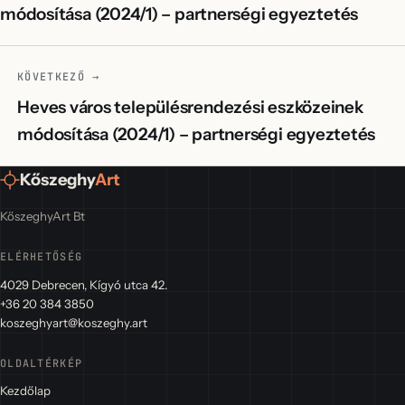
módosítása (2024/1) – partnerségi egyeztetés
KÖVETKEZŐ →
Heves város településrendezési eszközeinek
módosítása (2024/1) – partnerségi egyeztetés
Kőszeghy
Art
KőszeghyArt Bt
ELÉRHETŐSÉG
4029 Debrecen, Kígyó utca 42.
+36 20 384 3850
koszeghyart@koszeghy.art
OLDALTÉRKÉP
Kezdőlap