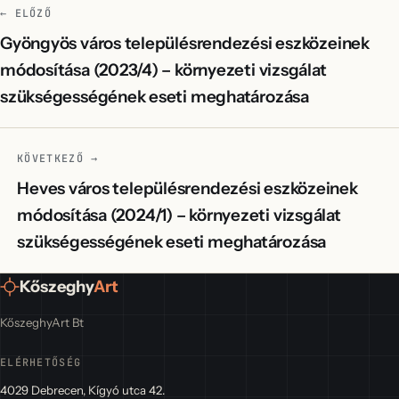
← ELŐZŐ
Gyöngyös város településrendezési eszközeinek
módosítása (2023/4) – környezeti vizsgálat
szükségességének eseti meghatározása
KÖVETKEZŐ →
Heves város településrendezési eszközeinek
módosítása (2024/1) – környezeti vizsgálat
szükségességének eseti meghatározása
Kőszeghy
Art
KőszeghyArt Bt
ELÉRHETŐSÉG
4029 Debrecen, Kígyó utca 42.