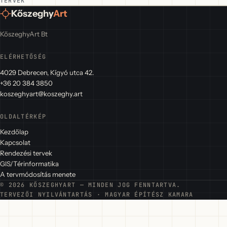
TERVEK
Kőszeghy
Art
KőszeghyArt Bt
ELÉRHETŐSÉG
4029 Debrecen, Kígyó utca 42.
+36 20 384 3850
koszeghyart@koszeghy.art
OLDALTÉRKÉP
Kezdőlap
Kapcsolat
Rendezési tervek
GIS/Térinformatika
A tervmódosítás menete
© 2026 KŐSZEGHYART — MINDEN JOG FENNTARTVA.
TERVEZŐI NYILVÁNTARTÁS · MAGYAR ÉPÍTÉSZ KAMARA