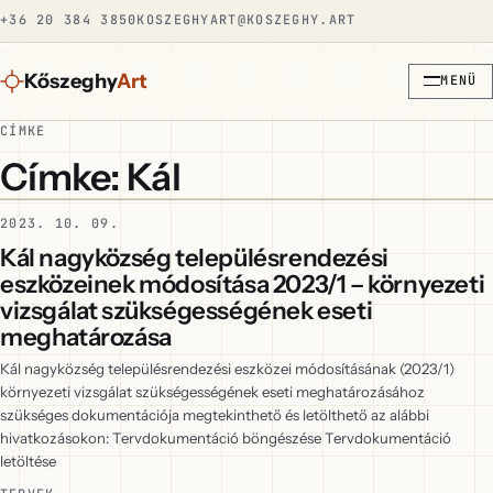
+36 20 384 3850
KOSZEGHYART@KOSZEGHY.ART
Kőszeghy
Art
MENÜ
CÍMKE
Címke: Kál
2023. 10. 09.
Kál nagyközség településrendezési
eszközeinek módosítása 2023/1 – környezeti
vizsgálat szükségességének eseti
meghatározása
Kál nagyközség településrendezési eszközei módosításának (2023/1)
környezeti vizsgálat szükségességének eseti meghatározásához
szükséges dokumentációja megtekinthető és letölthető az alábbi
hivatkozásokon: Tervdokumentáció böngészése Tervdokumentáció
letöltése