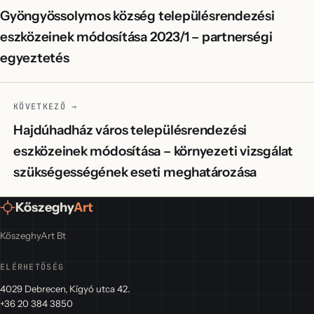
Gyöngyössolymos község településrendezési
eszközeinek módosítása 2023/1 – partnerségi
egyeztetés
KÖVETKEZŐ →
Hajdúhadház város településrendezési
eszközeinek módosítása – környezeti vizsgálat
szükségességének eseti meghatározása
Kőszeghy
Art
KőszeghyArt Bt
ELÉRHETŐSÉG
4029 Debrecen, Kígyó utca 42.
+36 20 384 3850