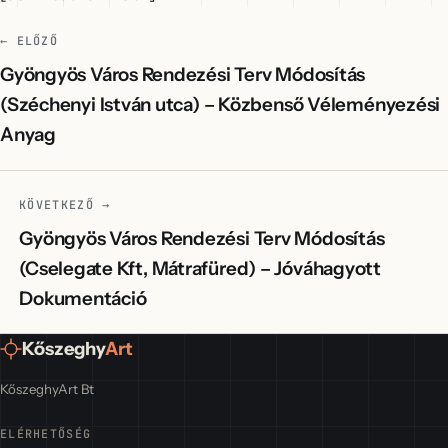
← ELŐZŐ
Gyöngyös Város Rendezési Terv Módosítás
(Széchenyi István utca) – Közbenső Véleményezési
Anyag
KÖVETKEZŐ →
Gyöngyös Város Rendezési Terv Módosítás
(Cselegate Kft, Mátrafüred) – Jóváhagyott
Dokumentáció
Kőszeghy
Art
KőszeghyArt Bt
ELÉRHETŐSÉG