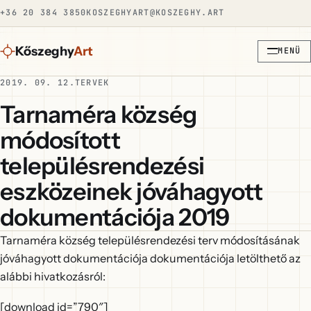
+36 20 384 3850
KOSZEGHYART@KOSZEGHY.ART
Kőszeghy
Art
MENÜ
2019. 09. 12.
TERVEK
Tarnaméra község
módosított
településrendezési
eszközeinek jóváhagyott
dokumentációja 2019
Tarnaméra község településrendezési terv módosításának
jóváhagyott dokumentációja dokumentációja letölthető az
alábbi hivatkozásról:
[download id=”790″]