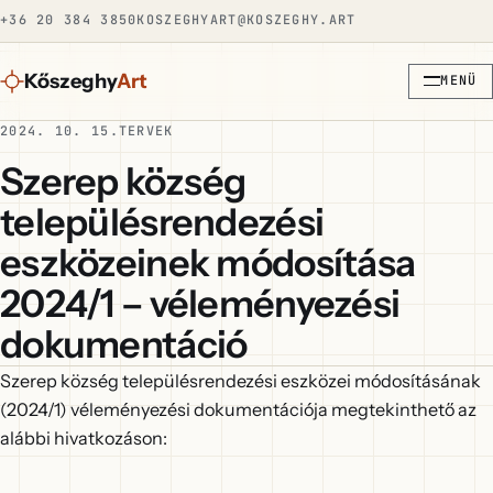
+36 20 384 3850
KOSZEGHYART@KOSZEGHY.ART
Kőszeghy
Art
MENÜ
2024. 10. 15.
TERVEK
Szerep község
településrendezési
eszközeinek módosítása
2024/1 – véleményezési
dokumentáció
Szerep község településrendezési eszközei módosításának
(2024/1) véleményezési dokumentációja megtekinthető az
alábbi hivatkozáson: