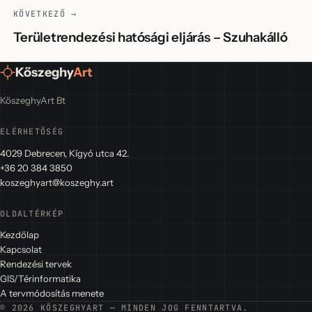
KÖVETKEZŐ →
Területrendezési hatósági eljárás – Szuhakálló
Kőszeghy
Art
KőszeghyArt Bt
ELÉRHETŐSÉG
4029 Debrecen, Kígyó utca 42.
+36 20 384 3850
koszeghyart@koszeghy.art
OLDALTÉRKÉP
Kezdőlap
Kapcsolat
Rendezési tervek
GIS/Térinformatika
A tervmódosítás menete
© 2026 KŐSZEGHYART — MINDEN JOG FENNTARTVA.