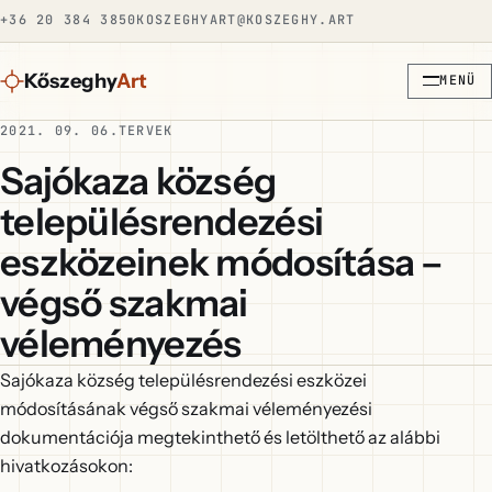
+36 20 384 3850
KOSZEGHYART@KOSZEGHY.ART
Kőszeghy
Art
MENÜ
2021. 09. 06.
TERVEK
Sajókaza község
településrendezési
eszközeinek módosítása –
végső szakmai
véleményezés
Sajókaza község településrendezési eszközei
módosításának végső szakmai véleményezési
dokumentációja megtekinthető és letölthető az alábbi
hivatkozásokon: