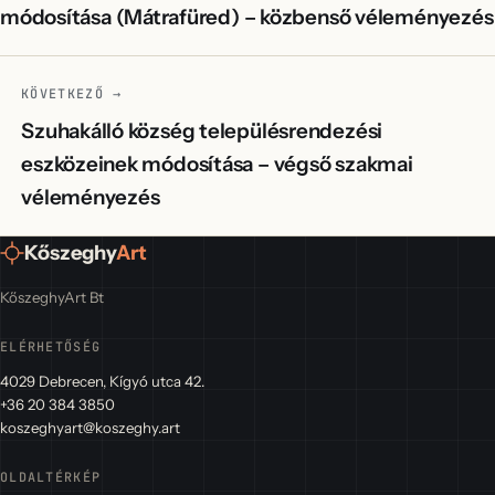
módosítása (Mátrafüred) – közbenső véleményezés
KÖVETKEZŐ →
Szuhakálló község településrendezési
eszközeinek módosítása – végső szakmai
véleményezés
Kőszeghy
Art
KőszeghyArt Bt
ELÉRHETŐSÉG
4029 Debrecen, Kígyó utca 42.
+36 20 384 3850
koszeghyart@koszeghy.art
OLDALTÉRKÉP