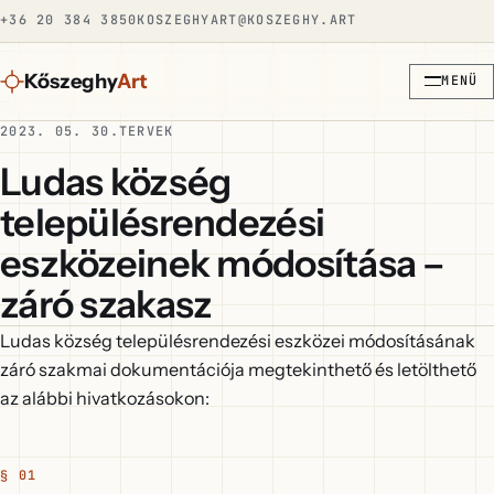
+36 20 384 3850
KOSZEGHYART@KOSZEGHY.ART
Kőszeghy
Art
MENÜ
2023. 05. 30.
TERVEK
Ludas község
településrendezési
eszközeinek módosítása –
záró szakasz
Ludas község településrendezési eszközei módosításának
záró szakmai dokumentációja megtekinthető és letölthető
az alábbi hivatkozásokon: