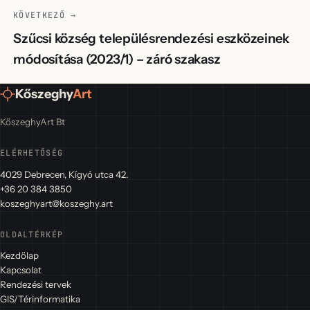
KÖVETKEZŐ →
Szűcsi község településrendezési eszközeinek
módosítása (2023/1) – záró szakasz
Kőszeghy
Art
KőszeghyArt Bt
ELÉRHETŐSÉG
4029 Debrecen, Kígyó utca 42.
+36 20 384 3850
koszeghyart@koszeghy.art
OLDALTÉRKÉP
Kezdőlap
Kapcsolat
Rendezési tervek
GIS/Térinformatika