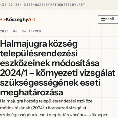
+36 20 384 3850
KOSZEGHYART@KOSZEGHY.ART
Kőszeghy
Art
MENÜ
2024. 06. 04.
TERVEK
Halmajugra község
településrendezési
eszközeinek módosítása
2024/1 – környezeti vizsgálat
szükségességének eseti
meghatározása
Halmajugra község településrendezési eszközei
módosításának (2024/1) környezeti vizsgálat
szükségességének eseti meghatározásához szükséges