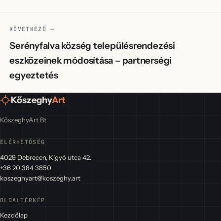
KÖVETKEZŐ →
Serényfalva község településrendezési
eszközeinek módosítása – partnerségi
egyeztetés
Kőszeghy
Art
KőszeghyArt Bt
ELÉRHETŐSÉG
4029 Debrecen, Kígyó utca 42.
+36 20 384 3850
koszeghyart@koszeghy.art
OLDALTÉRKÉP
Kezdőlap