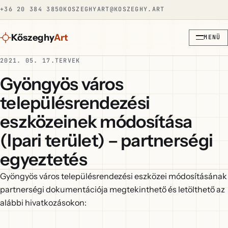
+36 20 384 3850
KOSZEGHYART@KOSZEGHY.ART
Kőszeghy
Art
MENÜ
2021. 05. 17.
TERVEK
Gyöngyös város
településrendezési
eszközeinek módosítása
(Ipari terület) – partnerségi
egyeztetés
Gyöngyös város településrendezési eszközei módosításának
partnerségi dokumentációja megtekinthető és letölthető az
alábbi hivatkozásokon: