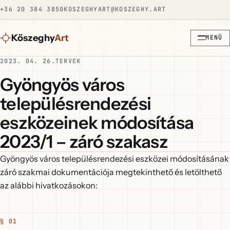
+36 20 384 3850
KOSZEGHYART@KOSZEGHY.ART
Kőszeghy
Art
MENÜ
2023. 04. 26.
TERVEK
Gyöngyös város
településrendezési
eszközeinek módosítása
2023/1 – záró szakasz
Gyöngyös város településrendezési eszközei módosításának
záró szakmai dokumentációja megtekinthető és letölthető
az alábbi hivatkozásokon: