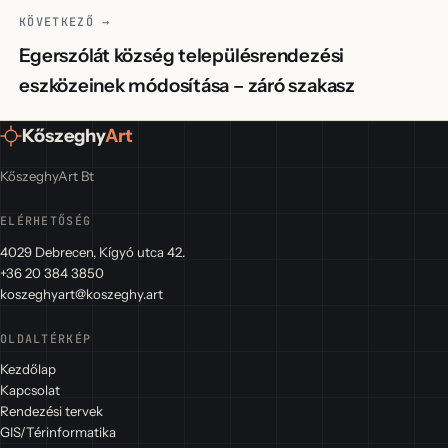
KÖVETKEZŐ →
Egerszólát község településrendezési
eszközeinek módosítása – záró szakasz
Kőszeghy
Art
KőszeghyArt Bt
ELÉRHETŐSÉG
4029 Debrecen, Kígyó utca 42.
+36 20 384 3850
koszeghyart@koszeghy.art
OLDALTÉRKÉP
Kezdőlap
Kapcsolat
Rendezési tervek
GIS/Térinformatika