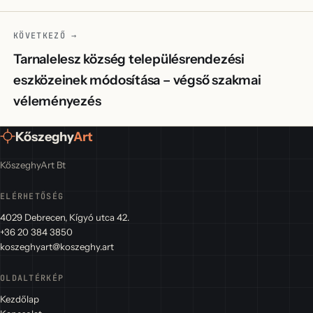
KÖVETKEZŐ →
Tarnalelesz község településrendezési
eszközeinek módosítása – végső szakmai
véleményezés
Kőszeghy
Art
KőszeghyArt Bt
ELÉRHETŐSÉG
4029 Debrecen, Kígyó utca 42.
+36 20 384 3850
koszeghyart@koszeghy.art
OLDALTÉRKÉP
Kezdőlap