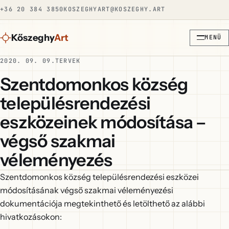
+36 20 384 3850
KOSZEGHYART@KOSZEGHY.ART
Kőszeghy
Art
MENÜ
2020. 09. 09.
TERVEK
Szentdomonkos község
településrendezési
eszközeinek módosítása –
végső szakmai
véleményezés
Szentdomonkos község településrendezési eszközei
módosításának végső szakmai véleményezési
dokumentációja megtekinthető és letölthető az alábbi
hivatkozásokon: