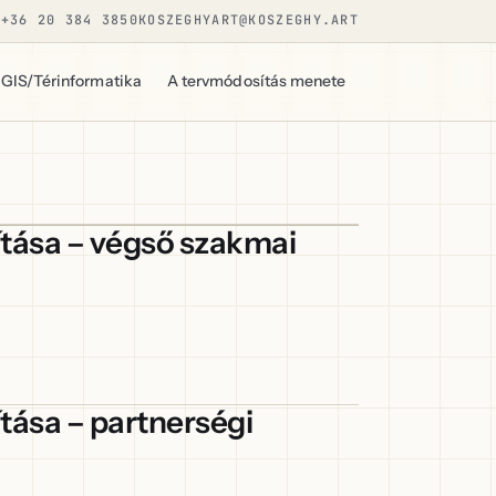
+36 20 384 3850
KOSZEGHYART@KOSZEGHY.ART
GIS/Térinformatika
A tervmódosítás menete
ítása – végső szakmai
tása – partnerségi