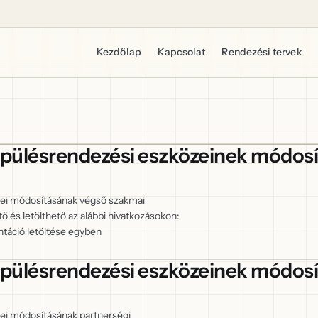
Kezdőlap
Kapcsolat
Rendezési tervek
epülésrendezési eszközeinek módos
zei módosításának végső szakmai
és letölthető az alábbi hivatkozásokon:
áció letöltése egyben
epülésrendezési eszközeinek módosí
ei módosításának partnerségi