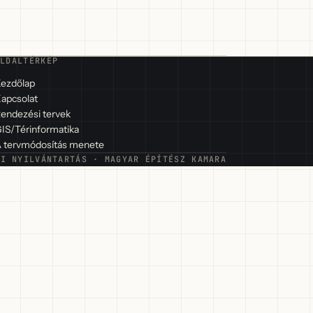
OLDALTÉRKÉP
ezdőlap
apcsolat
endezési tervek
IS/Térinformatika
 tervmódosítás menete
ŐI NYILVÁNTARTÁS · MAGYAR ÉPÍTÉSZ KAMARA