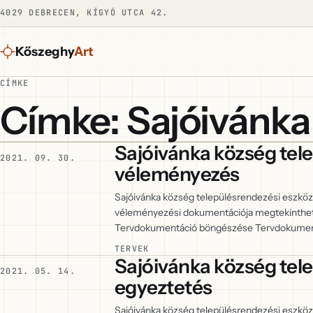
4029 DEBRECEN, KÍGYÓ UTCA 42.
Kőszeghy
Art
CÍMKE
Címke: Sajóivánka
Sajóivánka község tel
2021. 09. 30.
véleményezés
Sajóivánka község településrendezési eszkö
véleményezési dokumentációja megtekinthető 
Tervdokumentáció böngészése Tervdokument
TERVEK
Sajóivánka község tel
2021. 05. 14.
egyeztetés
Sajóivánka község településrendezési eszköz