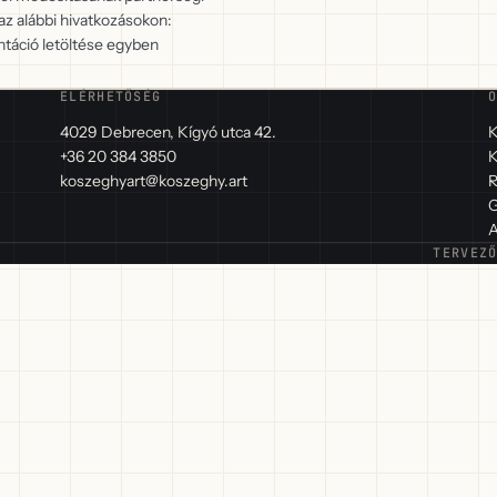
az alábbi hivatkozásokon:
áció letöltése egyben
ELÉRHETŐSÉG
4029 Debrecen, Kígyó utca 42.
K
+36 20 384 3850
K
koszeghyart@koszeghy.art
R
G
A
TERVEZ