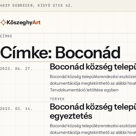
4029 DEBRECEN, KÍGYÓ UTCA 42.
Kőszeghy
Art
CÍMKE
Címke: Boconád
Boconád község telepü
2023. 06. 27.
Boconád község településrendezési eszközei
dokumentációja megtekinthető az alábbi hi
Tervdokumentáció letöltése egyben
TERVEK
Boconád község telepü
2023. 03. 14.
egyeztetés
Boconád község településrendezési eszközei
dokumentációja megtekinthető az alábbi hi