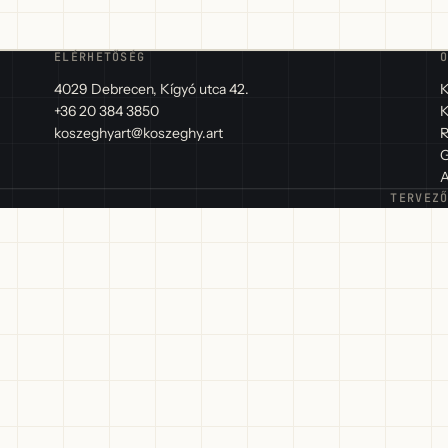
ELÉRHETŐSÉG
4029 Debrecen, Kígyó utca 42.
K
+36 20 384 3850
K
koszeghyart@koszeghy.art
R
G
A
TERVEZ