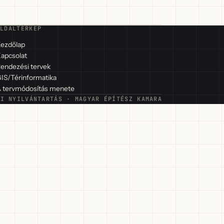
OLDALTÉRKÉP
ezdőlap
apcsolat
endezési tervek
IS/Térinformatika
 tervmódosítás menete
ŐI NYILVÁNTARTÁS · MAGYAR ÉPÍTÉSZ KAMARA