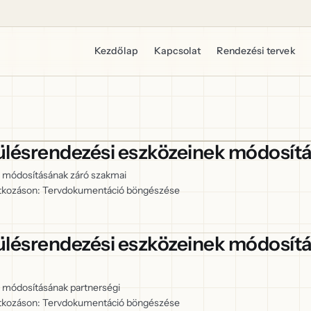
Kezdőlap
Kapcsolat
Rendezési tervek
lésrendezési eszközeinek módosítá
 módosításának záró szakmai
vatkozáson: Tervdokumentáció böngészése
lésrendezési eszközeinek módosítá
 módosításának partnerségi
vatkozáson: Tervdokumentáció böngészése