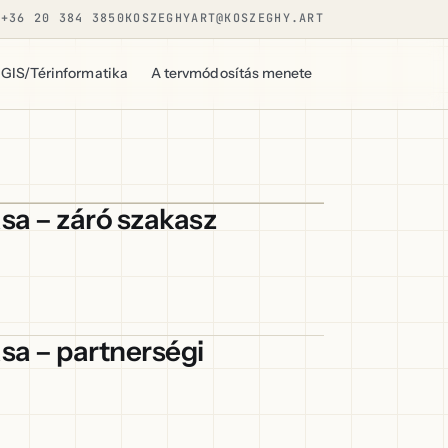
+36 20 384 3850
KOSZEGHYART@KOSZEGHY.ART
GIS/Térinformatika
A tervmódosítás menete
sa – záró szakasz
sa – partnerségi