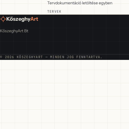
Tervdokumentáció letöltése egyben
TERVEK
Kőszeghy
Art
KőszeghyArt Bt
© 2026 KŐSZEGHYART — MINDEN JOG FENNTARTVA.