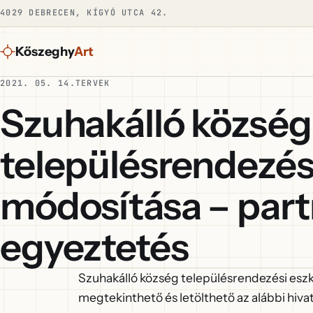
4029 DEBRECEN, KÍGYÓ UTCA 42.
Kőszeghy
Art
2021. 05. 14.
TERVEK
Szuhakálló község
településrendezés
módosítása – part
egyeztetés
Szuhakálló község településrendezési esz
megtekinthető és letölthető az alábbi hiva