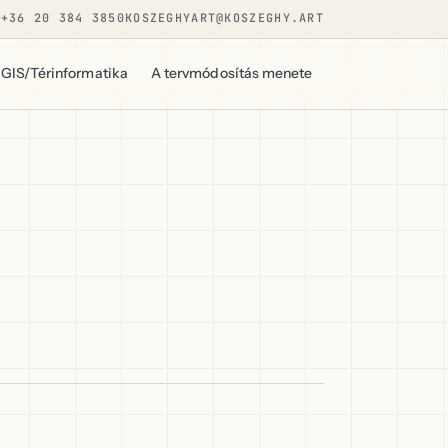
+36 20 384 3850
KOSZEGHYART@KOSZEGHY.ART
GIS/Térinformatika
A tervmódosítás menete